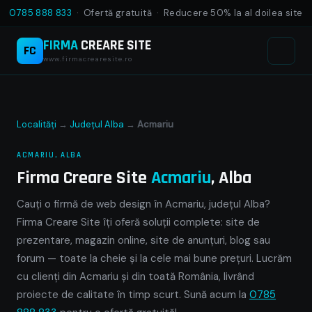
0785 888 833
· Ofertă gratuită · Reducere 50% la al doilea site
FIRMA
CREARE SITE
FC
www.firmacrearesite.ro
Localități
→
Județul Alba
→
Acmariu
ACMARIU, ALBA
Firma Creare Site
Acmariu
, Alba
Cauți o firmă de web design în Acmariu, județul Alba?
Firma Creare Site îți oferă soluții complete: site de
prezentare, magazin online, site de anunțuri, blog sau
forum — toate la cheie și la cele mai bune prețuri. Lucrăm
cu clienți din Acmariu și din toată România, livrând
proiecte de calitate în timp scurt. Sună acum la
0785