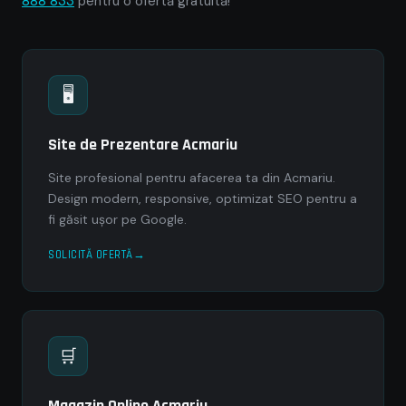
888 833
pentru o ofertă gratuită!
🖥
Site de Prezentare Acmariu
Site profesional pentru afacerea ta din Acmariu.
Design modern, responsive, optimizat SEO pentru a
fi găsit ușor pe Google.
SOLICITĂ OFERTĂ
🛒
Magazin Online Acmariu