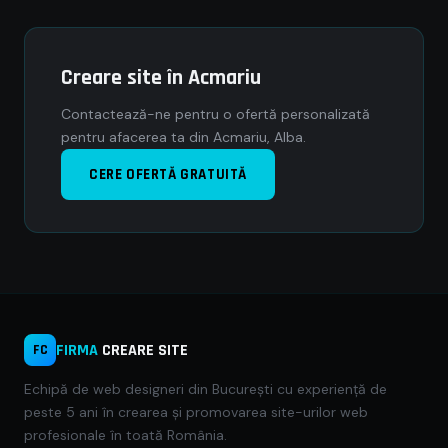
Creare site în Acmariu
Contactează-ne pentru o ofertă personalizată
pentru afacerea ta din Acmariu, Alba.
CERE OFERTĂ GRATUITĂ
FIRMA
CREARE SITE
FC
Echipă de web designeri din București cu experiență de
peste 5 ani în crearea și promovarea site-urilor web
profesionale în toată România.