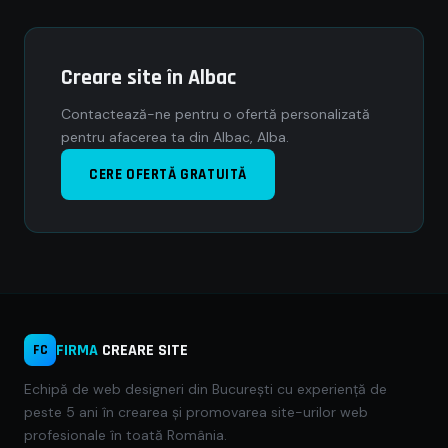
Creare site în Albac
Contactează-ne pentru o ofertă personalizată
pentru afacerea ta din Albac, Alba.
CERE OFERTĂ GRATUITĂ
FIRMA
CREARE SITE
FC
Echipă de web designeri din București cu experiență de
peste 5 ani în crearea și promovarea site-urilor web
profesionale în toată România.