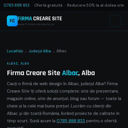
0785 888 833
· Ofertă gratuită · Reducere 50% la al doilea site
FIRMA
CREARE SITE
FC
www.firmacrearesite.ro
Localități
→
Județul Alba
→
Albac
ALBAC, ALBA
Firma Creare Site
Albac
, Alba
Cauți o firmă de web design în Albac, județul Alba? Firma
Creare Site îți oferă soluții complete: site de prezentare,
magazin online, site de anunțuri, blog sau forum — toate la
cheie și la cele mai bune prețuri. Lucrăm cu clienți din
Albac și din toată România, livrând proiecte de calitate în
timp scurt. Sună acum la
0785 888 833
pentru o ofertă