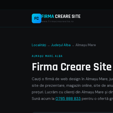
FIRMA
CREARE SITE
FC
www.firmacrearesite.ro
Localități
→
Județul Alba
→
Almaşu Mare
ALMAŞU MARE, ALBA
Firma Creare Sit
Cauți o firmă de web design în Almaşu Mare, jud
site de prezentare, magazin online, site de anu
prețuri. Lucrăm cu clienți din Almaşu Mare și di
Sună acum la
0785 888 833
pentru o ofertă gr