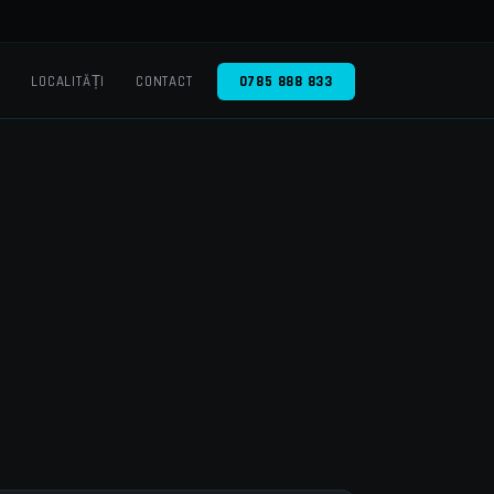
O
LOCALITĂȚI
CONTACT
0785 888 833