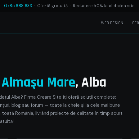
0785 888 833
· Ofertă gratuită · Reducere 50% la al doilea site
WEB DESIGN
SE
e
Almaşu Mare
, Alba
ețul Alba? Firma Creare Site îți oferă soluții complete:
nțuri, blog sau forum — toate la cheie și la cele mai bune
n toată România, livrând proiecte de calitate în timp scurt.
atuită!