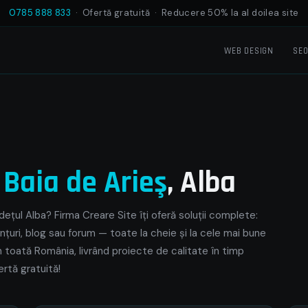
0785 888 833
· Ofertă gratuită · Reducere 50% la al doilea site
WEB DESIGN
SE
e
Baia de Arieş
, Alba
dețul Alba? Firma Creare Site îți oferă soluții complete:
nțuri, blog sau forum — toate la cheie și la cele mai bune
din toată România, livrând proiecte de calitate în timp
rtă gratuită!