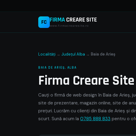
FIRMA
CREARE SITE
FC
www.firmacrearesite.ro
Localități
→
Județul Alba
→
Baia de Arieş
BAIA DE ARIEŞ, ALBA
Firma Creare Sit
Cauți o firmă de web design în Baia de Arieş, ju
site de prezentare, magazin online, site de anu
prețuri. Lucrăm cu clienți din Baia de Arieş și 
scurt. Sună acum la
0785 888 833
pentru o ofe