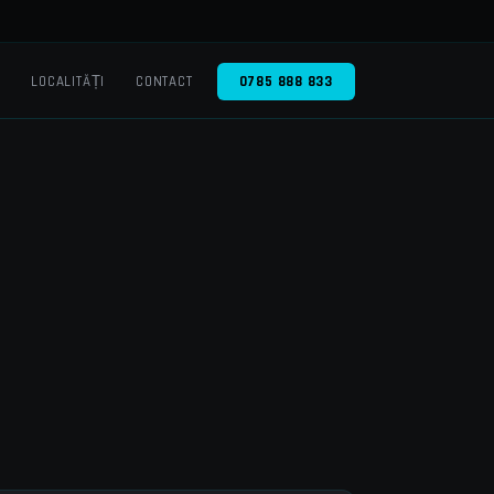
O
LOCALITĂȚI
CONTACT
0785 888 833