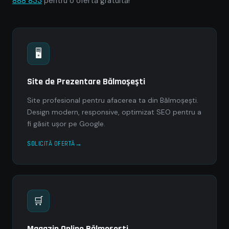
888 833
pentru o ofertă gratuită!
🖥
Site de Prezentare Bălmoşeşti
Site profesional pentru afacerea ta din Bălmoşeşti.
Design modern, responsive, optimizat SEO pentru a
fi găsit ușor pe Google.
SOLICITĂ OFERTĂ
🛒
Magazin Online Bălmoşeşti