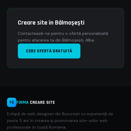
Creare site în Bălmoşeşti
Contactează-ne pentru o ofertă personalizată
pentru afacerea ta din Bălmoşeşti, Alba.
CERE OFERTĂ GRATUITĂ
FIRMA
CREARE SITE
FC
Echipă de web designeri din București cu experiență de
peste 5 ani în crearea și promovarea site-urilor web
profesionale în toată România.