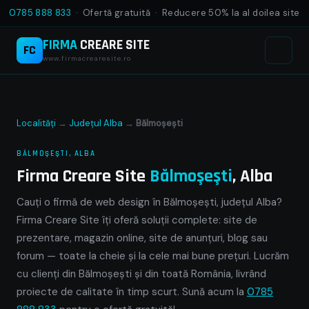
0785 888 833
· Ofertă gratuită · Reducere 50% la al doilea site
FIRMA
CREARE SITE
FC
www.firmacrearesite.ro
Localități
→
Județul Alba
→
Bălmoşeşti
BĂLMOŞEŞTI, ALBA
Firma Creare Site
Bălmoşeşti
, Alba
Cauți o firmă de web design în Bălmoşeşti, județul Alba?
Firma Creare Site îți oferă soluții complete: site de
prezentare, magazin online, site de anunțuri, blog sau
forum — toate la cheie și la cele mai bune prețuri. Lucrăm
cu clienți din Bălmoşeşti și din toată România, livrând
proiecte de calitate în timp scurt. Sună acum la
0785