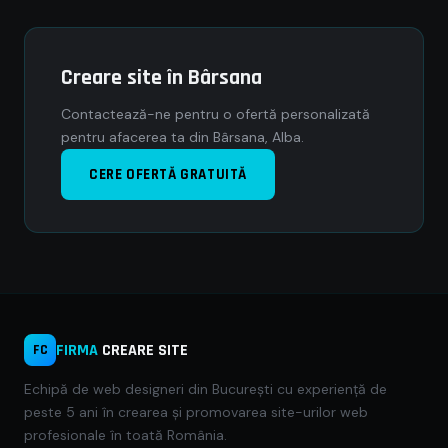
Creare site în Bârsana
Contactează-ne pentru o ofertă personalizată
pentru afacerea ta din Bârsana, Alba.
CERE OFERTĂ GRATUITĂ
FIRMA
CREARE SITE
FC
Echipă de web designeri din București cu experiență de
peste 5 ani în crearea și promovarea site-urilor web
profesionale în toată România.