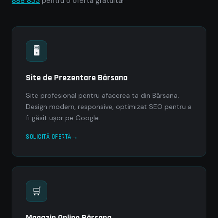
888 833
pentru o ofertă gratuită!
🖥
Site de Prezentare Bârsana
Site profesional pentru afacerea ta din Bârsana.
Design modern, responsive, optimizat SEO pentru a
fi găsit ușor pe Google.
SOLICITĂ OFERTĂ
🛒
Magazin Online Bârsana