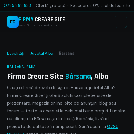
0785 888 833
· Ofertă gratuită · Reducere 50% la al doilea site
FIRMA
CREARE SITE
FC
www.firmacrearesite.ro
Localități
→
Județul Alba
→
Bârsana
BÂRSANA, ALBA
Firma Creare Site
Bârsana
, Alba
Cauți o firmă de web design în Bârsana, județul Alba?
Firma Creare Site îți oferă soluții complete: site de
prezentare, magazin online, site de anunțuri, blog sau
forum — toate la cheie și la cele mai bune prețuri. Lucrăm
cu clienți din Bârsana și din toată România, livrând
proiecte de calitate în timp scurt. Sună acum la
0785