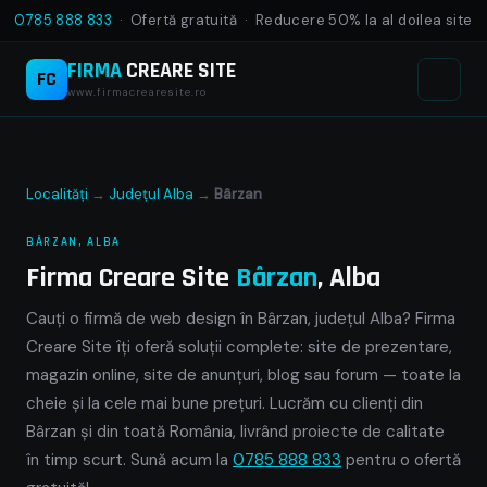
0785 888 833
· Ofertă gratuită · Reducere 50% la al doilea site
FIRMA
CREARE SITE
FC
www.firmacrearesite.ro
Localități
→
Județul Alba
→
Bârzan
BÂRZAN, ALBA
Firma Creare Site
Bârzan
, Alba
Cauți o firmă de web design în Bârzan, județul Alba? Firma
Creare Site îți oferă soluții complete: site de prezentare,
magazin online, site de anunțuri, blog sau forum — toate la
cheie și la cele mai bune prețuri. Lucrăm cu clienți din
Bârzan și din toată România, livrând proiecte de calitate
în timp scurt. Sună acum la
0785 888 833
pentru o ofertă