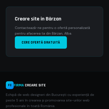
Creare site în Bârzan
Contactează-ne pentru o ofertă personalizată
pentru afacerea ta din Bârzan, Alba.
CERE OFERTĂ GRATUITĂ
FIRMA
CREARE SITE
FC
Echipă de web designeri din București cu experiență de
peste 5 ani în crearea și promovarea site-urilor web
profesionale în toată România.