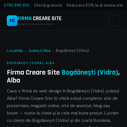
0785 888 833
· Ofertă gratuită · Reducere 50% la al doilea site
FIRMA
CREARE SITE
FC
www.firmacrearesite.ro
Localități
→
Județul Alba
→
Bogdăneşti (Vidra)
BOGDĂNEŞTI (VIDRA), ALBA
Firma Creare Site
Bogdăneşti (Vidra)
,
Alba
Cauți o firmă de web design în Bogdăneşti (Vidra), județul
Alba? Firma Creare Site îți oferă soluții complete: site de
prezentare, magazin online, site de anunțuri, blog sau
forum — toate la cheie și la cele mai bune prețuri. Lucrăm
cu clienți din Bogdăneşti (Vidra) și din toată România,