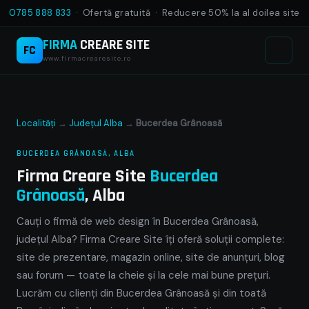
0785 888 833
· Ofertă gratuită · Reducere 50% la al doilea site
FIRMA
CREARE SITE
FC
www.firmacrearesite.ro
Localități
→
Județul Alba
→
Bucerdea Grânoasă
BUCERDEA GRÂNOASĂ, ALBA
Firma Creare Site
Bucerdea
Grânoasă
, Alba
Cauți o firmă de web design în Bucerdea Grânoasă,
județul Alba? Firma Creare Site îți oferă soluții complete:
site de prezentare, magazin online, site de anunțuri, blog
sau forum — toate la cheie și la cele mai bune prețuri.
Lucrăm cu clienți din Bucerdea Grânoasă și din toată