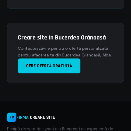
Creare site în Bucerdea Grânoasă
Contactează-ne pentru o ofertă personalizată
pentru afacerea ta din Bucerdea Grânoasă, Alba.
CERE OFERTĂ GRATUITĂ
FIRMA
CREARE SITE
FC
Echipă de web designeri din București cu experiență de