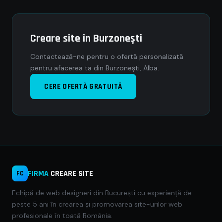
Creare site în Burzoneşti
Contactează-ne pentru o ofertă personalizată
pentru afacerea ta din Burzoneşti, Alba.
CERE OFERTĂ GRATUITĂ
FIRMA
CREARE SITE
FC
Echipă de web designeri din București cu experiență de
peste 5 ani în crearea și promovarea site-urilor web
profesionale în toată România.