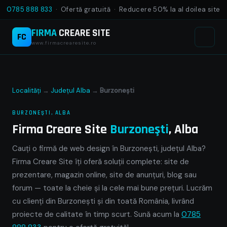
0785 888 833
· Ofertă gratuită · Reducere 50% la al doilea site
FIRMA
CREARE SITE
FC
www.firmacrearesite.ro
Localități
→
Județul Alba
→
Burzoneşti
BURZONEŞTI, ALBA
Firma Creare Site
Burzoneşti
, Alba
Cauți o firmă de web design în Burzoneşti, județul Alba?
Firma Creare Site îți oferă soluții complete: site de
prezentare, magazin online, site de anunțuri, blog sau
forum — toate la cheie și la cele mai bune prețuri. Lucrăm
cu clienți din Burzoneşti și din toată România, livrând
proiecte de calitate în timp scurt. Sună acum la
0785