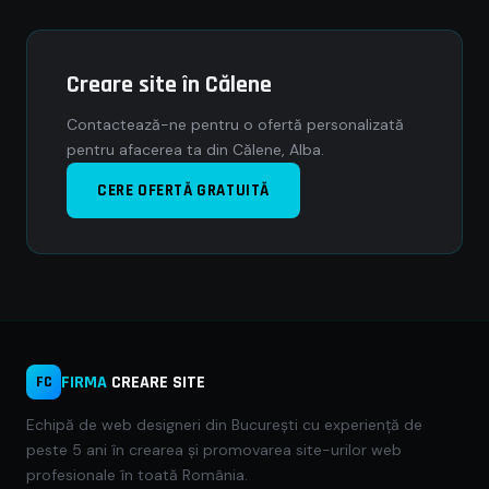
Creare site în Călene
Contactează-ne pentru o ofertă personalizată
pentru afacerea ta din Călene, Alba.
CERE OFERTĂ GRATUITĂ
FIRMA
CREARE SITE
FC
Echipă de web designeri din București cu experiență de
peste 5 ani în crearea și promovarea site-urilor web
profesionale în toată România.