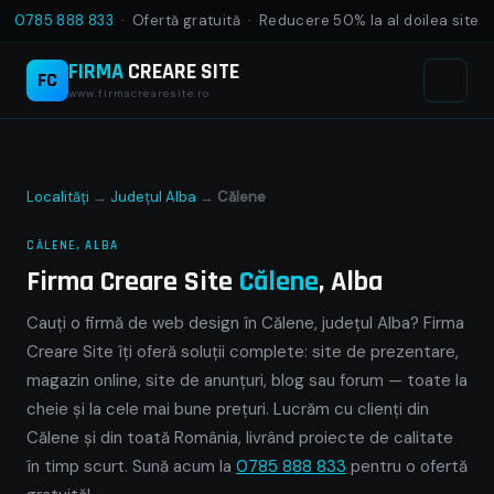
0785 888 833
· Ofertă gratuită · Reducere 50% la al doilea site
FIRMA
CREARE SITE
FC
www.firmacrearesite.ro
Localități
→
Județul Alba
→
Călene
CĂLENE, ALBA
Firma Creare Site
Călene
, Alba
Cauți o firmă de web design în Călene, județul Alba? Firma
Creare Site îți oferă soluții complete: site de prezentare,
magazin online, site de anunțuri, blog sau forum — toate la
cheie și la cele mai bune prețuri. Lucrăm cu clienți din
Călene și din toată România, livrând proiecte de calitate
în timp scurt. Sună acum la
0785 888 833
pentru o ofertă