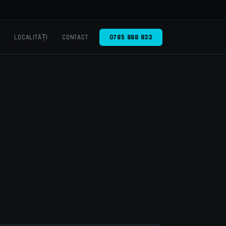
O
LOCALITĂȚI
CONTACT
0785 888 833