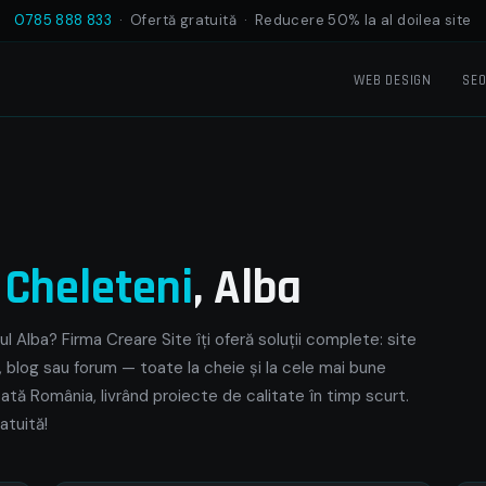
0785 888 833
· Ofertă gratuită · Reducere 50% la al doilea site
WEB DESIGN
SE
e
Cheleteni
, Alba
l Alba? Firma Creare Site îți oferă soluții complete: site
, blog sau forum — toate la cheie și la cele mai bune
toată România, livrând proiecte de calitate în timp scurt.
atuită!