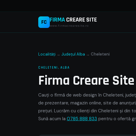
FIRMA
CREARE SITE
FC
www.firmacrearesite.ro
Localități
→
Județul Alba
→
Cheleteni
CHELETENI, ALBA
Firma Creare Sit
Cauți o firmă de web design în Cheleteni, județu
de prezentare, magazin online, site de anunțuri
prețuri. Lucrăm cu clienți din Cheleteni și din 
Sună acum la
0785 888 833
pentru o ofertă gr