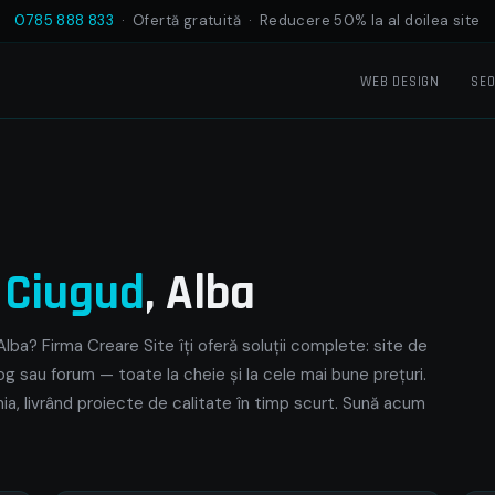
0785 888 833
· Ofertă gratuită · Reducere 50% la al doilea site
WEB DESIGN
SE
e
Ciugud
, Alba
lba? Firma Creare Site îți oferă soluții complete: site de
og sau forum — toate la cheie și la cele mai bune prețuri.
ia, livrând proiecte de calitate în timp scurt. Sună acum