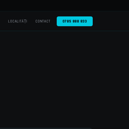
O
LOCALITĂȚI
CONTACT
0785 888 833