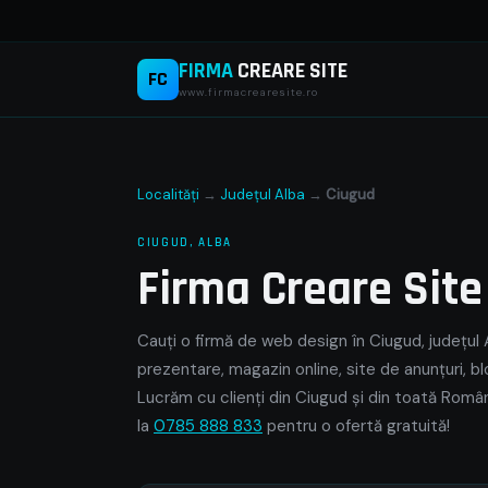
FIRMA
CREARE SITE
FC
www.firmacrearesite.ro
Localități
→
Județul Alba
→
Ciugud
CIUGUD, ALBA
Firma Creare Sit
Cauți o firmă de web design în Ciugud, județul A
prezentare, magazin online, site de anunțuri, bl
Lucrăm cu clienți din Ciugud și din toată Român
la
0785 888 833
pentru o ofertă gratuită!