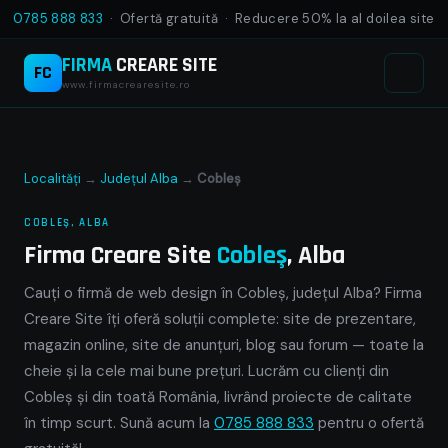
0785 888 833
· Ofertă gratuită · Reducere 50% la al doilea site
FIRMA
CREARE SITE
FC
www.firmacrearesite.ro
Localități
→
Județul Alba
→
Cobleş
COBLEŞ, ALBA
Firma Creare Site
Cobleş
, Alba
Cauți o firmă de web design în Cobleş, județul Alba? Firma
Creare Site îți oferă soluții complete: site de prezentare,
magazin online, site de anunțuri, blog sau forum — toate la
cheie și la cele mai bune prețuri. Lucrăm cu clienți din
Cobleş și din toată România, livrând proiecte de calitate
în timp scurt. Sună acum la
0785 888 833
pentru o ofertă