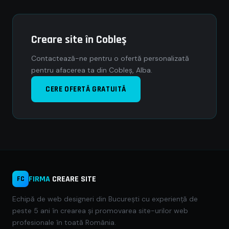
Creare site în Cobleş
Contactează-ne pentru o ofertă personalizată
pentru afacerea ta din Cobleş, Alba.
CERE OFERTĂ GRATUITĂ
FIRMA
CREARE SITE
FC
Echipă de web designeri din București cu experiență de
peste 5 ani în crearea și promovarea site-urilor web
profesionale în toată România.