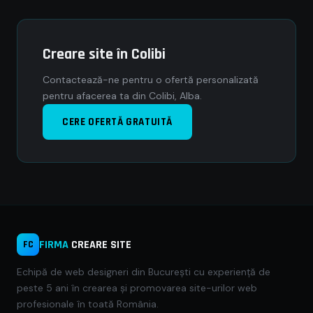
Creare site în Colibi
Contactează-ne pentru o ofertă personalizată
pentru afacerea ta din Colibi, Alba.
CERE OFERTĂ GRATUITĂ
FIRMA
CREARE SITE
FC
Echipă de web designeri din București cu experiență de
peste 5 ani în crearea și promovarea site-urilor web
profesionale în toată România.