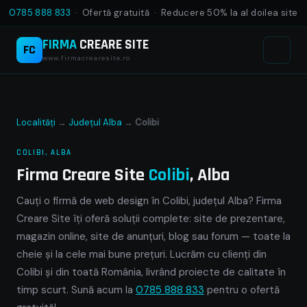
0785 888 833
· Ofertă gratuită · Reducere 50% la al doilea site
FIRMA
CREARE SITE
FC
www.firmacrearesite.ro
Localități
→
Județul Alba
→
Colibi
COLIBI, ALBA
Firma Creare Site
Colibi
, Alba
Cauți o firmă de web design în Colibi, județul Alba? Firma
Creare Site îți oferă soluții complete: site de prezentare,
magazin online, site de anunțuri, blog sau forum — toate la
cheie și la cele mai bune prețuri. Lucrăm cu clienți din
Colibi și din toată România, livrând proiecte de calitate în
timp scurt. Sună acum la
0785 888 833
pentru o ofertă