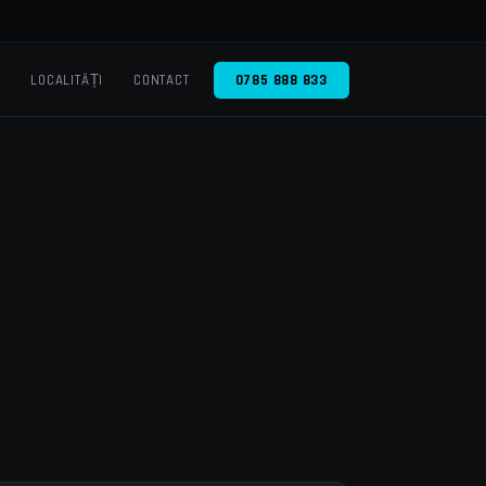
O
LOCALITĂȚI
CONTACT
0785 888 833