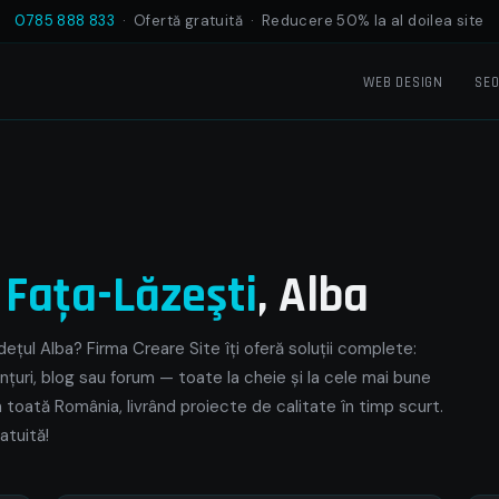
0785 888 833
· Ofertă gratuită · Reducere 50% la al doilea site
WEB DESIGN
SE
e
Faţa-Lăzeşti
, Alba
ețul Alba? Firma Creare Site îți oferă soluții complete:
nțuri, blog sau forum — toate la cheie și la cele mai bune
in toată România, livrând proiecte de calitate în timp scurt.
atuită!