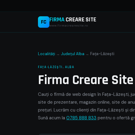
FIRMA
CREARE SITE
FC
www.firmacrearesite.ro
Localități
→
Județul Alba
→
Faţa-Lăzeşti
FAŢA-LĂZEŞTI, ALBA
Firma Creare Sit
Cauți o firmă de web design în Faţa-Lăzeşti, jud
site de prezentare, magazin online, site de anu
prețuri. Lucrăm cu clienți din Faţa-Lăzeşti și d
Sună acum la
0785 888 833
pentru o ofertă gr