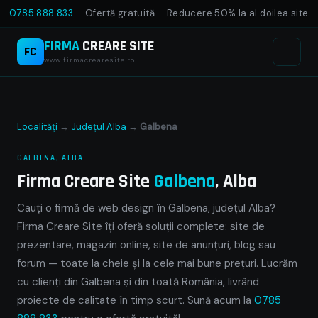
0785 888 833
· Ofertă gratuită · Reducere 50% la al doilea site
FIRMA
CREARE SITE
FC
www.firmacrearesite.ro
Localități
→
Județul Alba
→
Galbena
GALBENA, ALBA
Firma Creare Site
Galbena
, Alba
Cauți o firmă de web design în Galbena, județul Alba?
Firma Creare Site îți oferă soluții complete: site de
prezentare, magazin online, site de anunțuri, blog sau
forum — toate la cheie și la cele mai bune prețuri. Lucrăm
cu clienți din Galbena și din toată România, livrând
proiecte de calitate în timp scurt. Sună acum la
0785