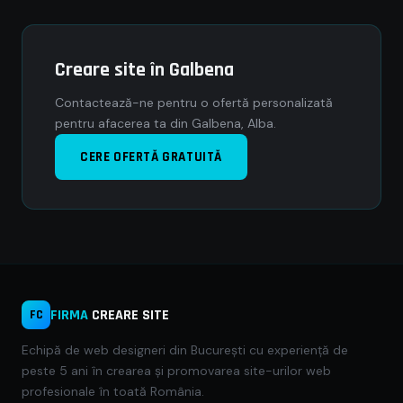
Creare site în Galbena
Contactează-ne pentru o ofertă personalizată
pentru afacerea ta din Galbena, Alba.
CERE OFERTĂ GRATUITĂ
FIRMA
CREARE SITE
FC
Echipă de web designeri din București cu experiență de
peste 5 ani în crearea și promovarea site-urilor web
profesionale în toată România.