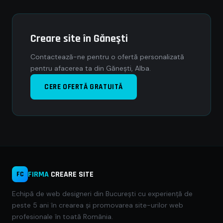
Creare site în Găneşti
Contactează-ne pentru o ofertă personalizată
pentru afacerea ta din Găneşti, Alba.
CERE OFERTĂ GRATUITĂ
FIRMA
CREARE SITE
FC
Echipă de web designeri din București cu experiență de
peste 5 ani în crearea și promovarea site-urilor web
profesionale în toată România.