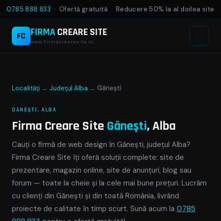
0785 888 833
· Ofertă gratuită · Reducere 50% la al doilea site
FIRMA
CREARE SITE
FC
www.firmacrearesite.ro
Localități
→
Județul Alba
→
Găneşti
GĂNEŞTI, ALBA
Firma Creare Site
Găneşti
, Alba
Cauți o firmă de web design în Găneşti, județul Alba?
Firma Creare Site îți oferă soluții complete: site de
prezentare, magazin online, site de anunțuri, blog sau
forum — toate la cheie și la cele mai bune prețuri. Lucrăm
cu clienți din Găneşti și din toată România, livrând
proiecte de calitate în timp scurt. Sună acum la
0785