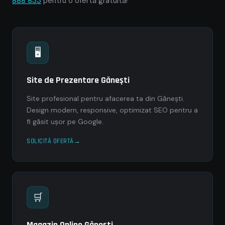
888 833
pentru o ofertă gratuită!
🖥
Site de Prezentare Găneşti
Site profesional pentru afacerea ta din Găneşti.
Design modern, responsive, optimizat SEO pentru a
fi găsit ușor pe Google.
SOLICITĂ OFERTĂ
🛒
Magazin Online Găneşti