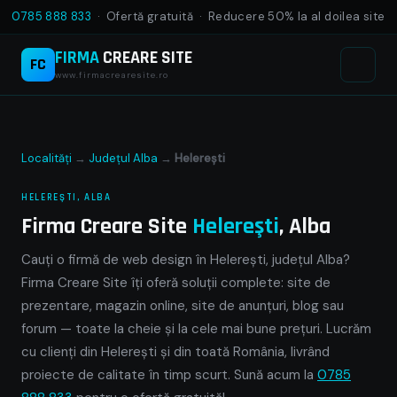
0785 888 833
· Ofertă gratuită · Reducere 50% la al doilea site
FIRMA
CREARE SITE
FC
www.firmacrearesite.ro
Localități
→
Județul Alba
→
Helereşti
HELEREŞTI, ALBA
Firma Creare Site
Helereşti
, Alba
Cauți o firmă de web design în Helereşti, județul Alba?
Firma Creare Site îți oferă soluții complete: site de
prezentare, magazin online, site de anunțuri, blog sau
forum — toate la cheie și la cele mai bune prețuri. Lucrăm
cu clienți din Helereşti și din toată România, livrând
proiecte de calitate în timp scurt. Sună acum la
0785