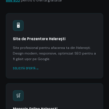
888 833
pentru o ofertă gratuită!
🖥
Site de Prezentare Helereşti
Site profesional pentru afacerea ta din Helereşti.
Design modern, responsive, optimizat SEO pentru a
fi găsit ușor pe Google.
SOLICITĂ OFERTĂ
🛒
Magazin Online Helereşti