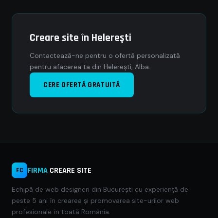
Creare site în Helereşti
Contactează-ne pentru o ofertă personalizată
pentru afacerea ta din Helereşti, Alba.
CERE OFERTĂ GRATUITĂ
FIRMA
CREARE SITE
FC
Echipă de web designeri din București cu experiență de
peste 5 ani în crearea și promovarea site-urilor web
profesionale în toată România.