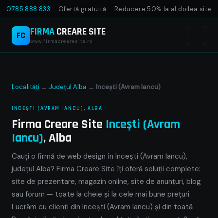
0785 888 833
· Ofertă gratuită · Reducere 50% la al doilea site
FIRMA
CREARE SITE
FC
www.firmacrearesite.ro
Localități
→
Județul Alba
→
Inceşti (Avram Iancu)
INCEŞTI (AVRAM IANCU), ALBA
Firma Creare Site
Inceşti (Avram
Iancu)
, Alba
Cauți o firmă de web design în Inceşti (Avram Iancu),
județul Alba? Firma Creare Site îți oferă soluții complete:
site de prezentare, magazin online, site de anunțuri, blog
sau forum — toate la cheie și la cele mai bune prețuri.
Lucrăm cu clienți din Inceşti (Avram Iancu) și din toată