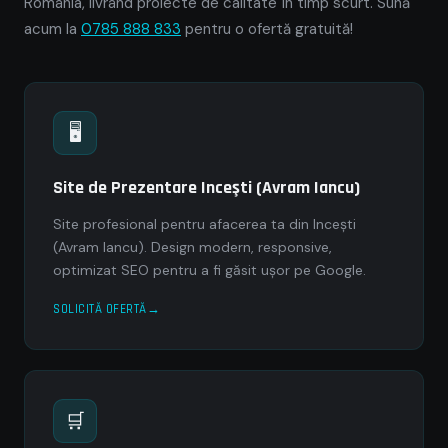
România, livrând proiecte de calitate în timp scurt. Sună
acum la
0785 888 833
pentru o ofertă gratuită!
🖥
Site de Prezentare Inceşti (Avram Iancu)
Site profesional pentru afacerea ta din Inceşti
(Avram Iancu). Design modern, responsive,
optimizat SEO pentru a fi găsit ușor pe Google.
SOLICITĂ OFERTĂ
🛒