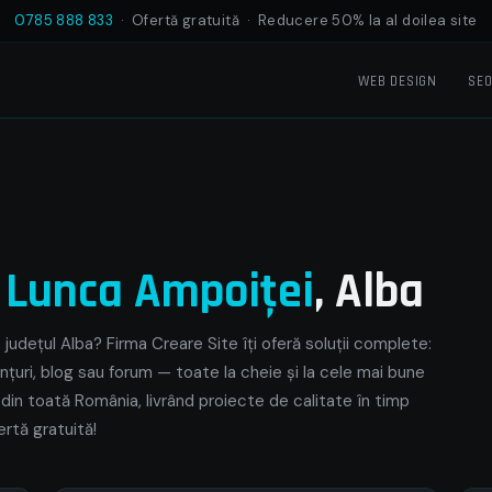
0785 888 833
· Ofertă gratuită · Reducere 50% la al doilea site
WEB DESIGN
SE
e
Lunca Ampoiţei
, Alba
județul Alba? Firma Creare Site îți oferă soluții complete:
nțuri, blog sau forum — toate la cheie și la cele mai bune
 din toată România, livrând proiecte de calitate în timp
rtă gratuită!