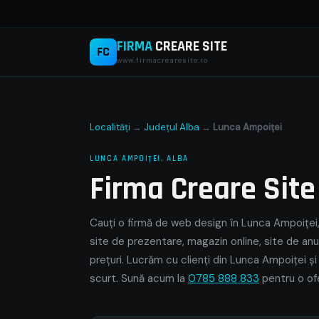
FIRMA
CREARE SITE
FC
www.firmacrearesite.ro
Localități
→
Județul Alba
→
Lunca Ampoiţei
LUNCA AMPOIŢEI, ALBA
Firma Creare Sit
Cauți o firmă de web design în Lunca Ampoiţei, 
site de prezentare, magazin online, site de anu
prețuri. Lucrăm cu clienți din Lunca Ampoiţei și
scurt. Sună acum la
0785 888 833
pentru o ofe