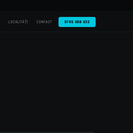
O
LOCALITĂȚI
CONTACT
0785 888 833