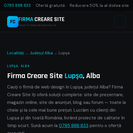
0785 888 833
· Ofertă gratuită · Reducere 50% la al doilea site
FIRMA
CREARE SITE
FC
www.firmacrearesite.ro
Localități
→
Județul Alba
→
Lupşa
LUPŞA, ALBA
Firma Creare Site
Lupşa
, Alba
Cauți o firmă de web design în Lupşa, județul Alba? Firma
Creare Site îți oferă soluții complete: site de prezentare,
magazin online, site de anunțuri, blog sau forum — toate la
cheie și la cele mai bune prețuri. Lucrăm cu clienți din
Lupşa și din toată România, livrând proiecte de calitate în
timp scurt. Sună acum la
0785 888 833
pentru o ofertă