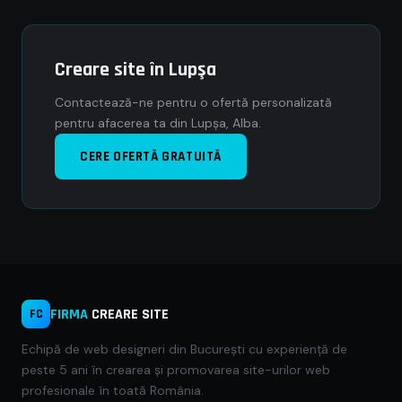
Creare site în Lupşa
Contactează-ne pentru o ofertă personalizată
pentru afacerea ta din Lupşa, Alba.
CERE OFERTĂ GRATUITĂ
FIRMA
CREARE SITE
FC
Echipă de web designeri din București cu experiență de
peste 5 ani în crearea și promovarea site-urilor web
profesionale în toată România.