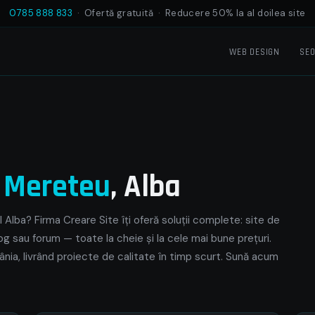
0785 888 833
· Ofertă gratuită · Reducere 50% la al doilea site
WEB DESIGN
SE
e
Mereteu
, Alba
 Alba? Firma Creare Site îți oferă soluții complete: site de
og sau forum — toate la cheie și la cele mai bune prețuri.
nia, livrând proiecte de calitate în timp scurt. Sună acum