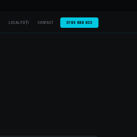
O
LOCALITĂȚI
CONTACT
0785 888 833