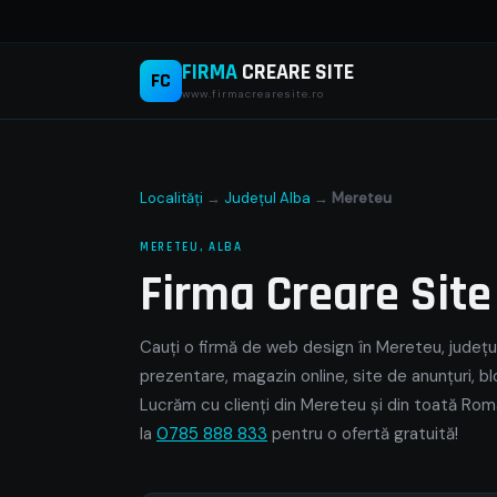
FIRMA
CREARE SITE
FC
www.firmacrearesite.ro
Localități
→
Județul Alba
→
Mereteu
MERETEU, ALBA
Firma Creare Sit
Cauți o firmă de web design în Mereteu, județul
prezentare, magazin online, site de anunțuri, bl
Lucrăm cu clienți din Mereteu și din toată Româ
la
0785 888 833
pentru o ofertă gratuită!