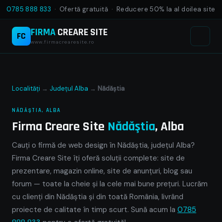
0785 888 833
· Ofertă gratuită · Reducere 50% la al doilea site
FIRMA
CREARE SITE
FC
www.firmacrearesite.ro
Localități
→
Județul Alba
→
Nădăştia
NĂDĂŞTIA, ALBA
Firma Creare Site
Nădăştia
, Alba
Cauți o firmă de web design în Nădăştia, județul Alba?
Firma Creare Site îți oferă soluții complete: site de
prezentare, magazin online, site de anunțuri, blog sau
forum — toate la cheie și la cele mai bune prețuri. Lucrăm
cu clienți din Nădăştia și din toată România, livrând
proiecte de calitate în timp scurt. Sună acum la
0785