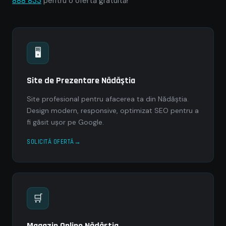
888 833
pentru o ofertă gratuită!
🖥
Site de Prezentare Nădăştia
Site profesional pentru afacerea ta din Nădăştia.
Design modern, responsive, optimizat SEO pentru a
fi găsit ușor pe Google.
SOLICITĂ OFERTĂ
🛒
Magazin Online Nădăştia