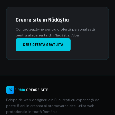
Creare site în Nădăştia
Contactează-ne pentru o ofertă personalizată
pentru afacerea ta din Nădăştia, Alba.
CERE OFERTĂ GRATUITĂ
FIRMA
CREARE SITE
FC
Echipă de web designeri din București cu experiență de
peste 5 ani în crearea și promovarea site-urilor web
profesionale în toată România.