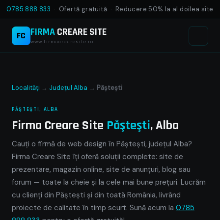
0785 888 833
· Ofertă gratuită · Reducere 50% la al doilea site
FIRMA
CREARE SITE
FC
www.firmacrearesite.ro
Localități
→
Județul Alba
→
Păşteşti
PĂŞTEŞTI, ALBA
Firma Creare Site
Păşteşti
, Alba
Cauți o firmă de web design în Păşteşti, județul Alba?
Firma Creare Site îți oferă soluții complete: site de
prezentare, magazin online, site de anunțuri, blog sau
forum — toate la cheie și la cele mai bune prețuri. Lucrăm
cu clienți din Păşteşti și din toată România, livrând
proiecte de calitate în timp scurt. Sună acum la
0785