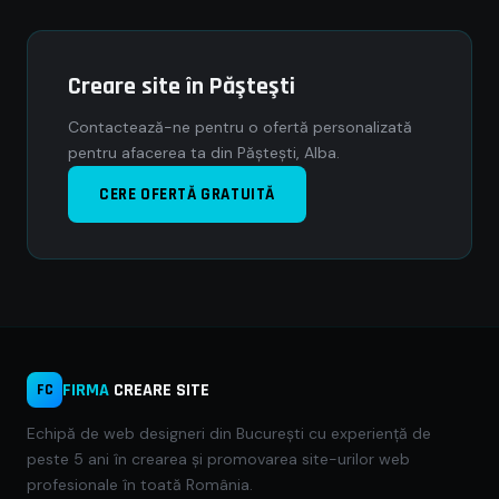
Creare site în Păşteşti
Contactează-ne pentru o ofertă personalizată
pentru afacerea ta din Păşteşti, Alba.
CERE OFERTĂ GRATUITĂ
FIRMA
CREARE SITE
FC
Echipă de web designeri din București cu experiență de
peste 5 ani în crearea și promovarea site-urilor web
profesionale în toată România.