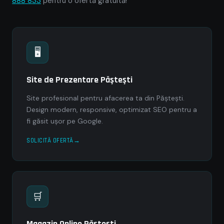
888 833
pentru o ofertă gratuită!
🖥
Site de Prezentare Păşteşti
Site profesional pentru afacerea ta din Păşteşti.
Design modern, responsive, optimizat SEO pentru a
fi găsit ușor pe Google.
SOLICITĂ OFERTĂ
🛒
Magazin Online Păşteşti