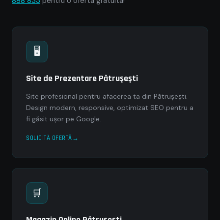
888 833
pentru o ofertă gratuită!
🖥
Site de Prezentare Pătruşeşti
Site profesional pentru afacerea ta din Pătruşeşti.
Design modern, responsive, optimizat SEO pentru a
fi găsit ușor pe Google.
SOLICITĂ OFERTĂ
🛒
Magazin Online Pătruşeşti