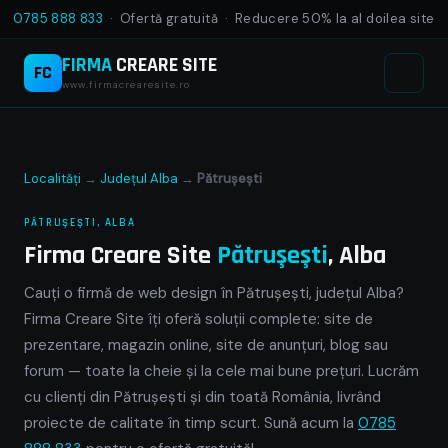
0785 888 833
· Ofertă gratuită · Reducere 50% la al doilea site
FIRMA
CREARE SITE
FC
www.firmacrearesite.ro
Localități
→
Județul Alba
→
Pătruşeşti
PĂTRUŞEŞTI, ALBA
Firma Creare Site
Pătruşeşti
, Alba
Cauți o firmă de web design în Pătruşeşti, județul Alba?
Firma Creare Site îți oferă soluții complete: site de
prezentare, magazin online, site de anunțuri, blog sau
forum — toate la cheie și la cele mai bune prețuri. Lucrăm
cu clienți din Pătruşeşti și din toată România, livrând
proiecte de calitate în timp scurt. Sună acum la
0785