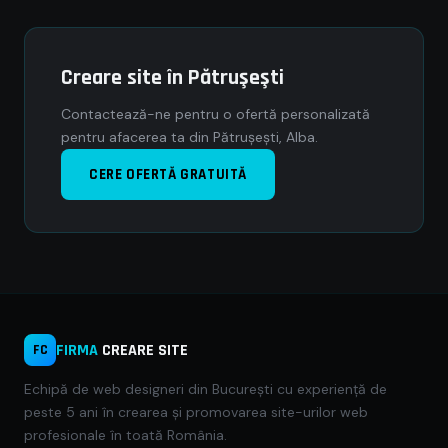
Creare site în Pătruşeşti
Contactează-ne pentru o ofertă personalizată
pentru afacerea ta din Pătruşeşti, Alba.
CERE OFERTĂ GRATUITĂ
FIRMA
CREARE SITE
FC
Echipă de web designeri din București cu experiență de
peste 5 ani în crearea și promovarea site-urilor web
profesionale în toată România.