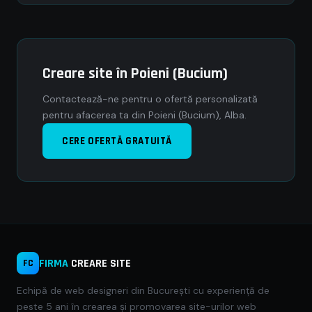
Creare site în Poieni (Bucium)
Contactează-ne pentru o ofertă personalizată
pentru afacerea ta din Poieni (Bucium), Alba.
CERE OFERTĂ GRATUITĂ
FIRMA
CREARE SITE
FC
Echipă de web designeri din București cu experiență de
peste 5 ani în crearea și promovarea site-urilor web