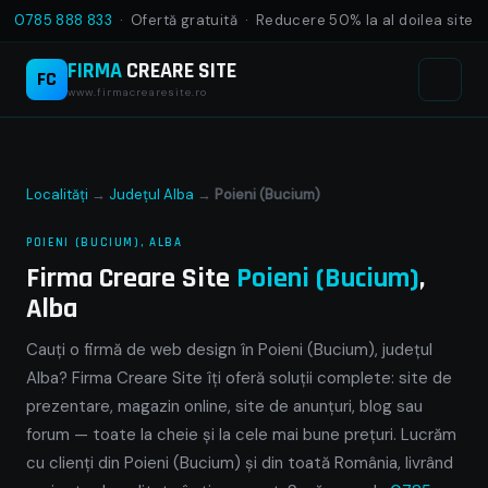
0785 888 833
· Ofertă gratuită · Reducere 50% la al doilea site
FIRMA
CREARE SITE
FC
www.firmacrearesite.ro
Localități
→
Județul Alba
→
Poieni (Bucium)
POIENI (BUCIUM), ALBA
Firma Creare Site
Poieni (Bucium)
,
Alba
Cauți o firmă de web design în Poieni (Bucium), județul
Alba? Firma Creare Site îți oferă soluții complete: site de
prezentare, magazin online, site de anunțuri, blog sau
forum — toate la cheie și la cele mai bune prețuri. Lucrăm
cu clienți din Poieni (Bucium) și din toată România, livrând