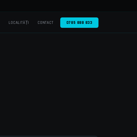
O
LOCALITĂȚI
CONTACT
0785 888 833