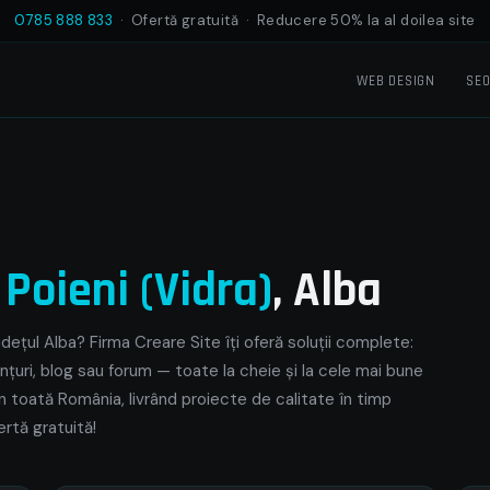
0785 888 833
· Ofertă gratuită · Reducere 50% la al doilea site
WEB DESIGN
SE
e
Poieni (Vidra)
, Alba
udețul Alba? Firma Creare Site îți oferă soluții complete:
nțuri, blog sau forum — toate la cheie și la cele mai bune
din toată România, livrând proiecte de calitate în timp
rtă gratuită!