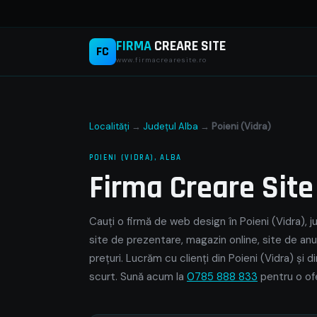
FIRMA
CREARE SITE
FC
www.firmacrearesite.ro
Localități
→
Județul Alba
→
Poieni (Vidra)
POIENI (VIDRA), ALBA
Firma Creare Sit
Cauți o firmă de web design în Poieni (Vidra), j
site de prezentare, magazin online, site de anu
prețuri. Lucrăm cu clienți din Poieni (Vidra) și 
scurt. Sună acum la
0785 888 833
pentru o ofe