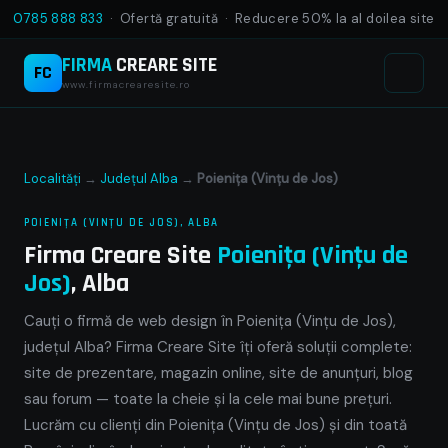
0785 888 833
· Ofertă gratuită · Reducere 50% la al doilea site
FIRMA
CREARE SITE
FC
www.firmacrearesite.ro
Localități
→
Județul Alba
→
Poieniţa (Vinţu de Jos)
POIENIŢA (VINŢU DE JOS), ALBA
Firma Creare Site
Poieniţa (Vinţu de
Jos)
, Alba
Cauți o firmă de web design în Poieniţa (Vinţu de Jos),
județul Alba? Firma Creare Site îți oferă soluții complete:
site de prezentare, magazin online, site de anunțuri, blog
sau forum — toate la cheie și la cele mai bune prețuri.
Lucrăm cu clienți din Poieniţa (Vinţu de Jos) și din toată