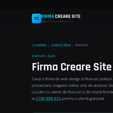
FIRMA
CREARE SITE
FC
www.firmacrearesite.ro
Localități
→
Județul Alba
→
Runcuri
RUNCURI, ALBA
Firma Creare Sit
Cauți o firmă de web design în Runcuri, județul 
prezentare, magazin online, site de anunțuri, bl
Lucrăm cu clienți din Runcuri și din toată Româ
la
0785 888 833
pentru o ofertă gratuită!