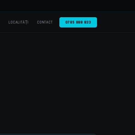
O
LOCALITĂȚI
CONTACT
0785 888 833