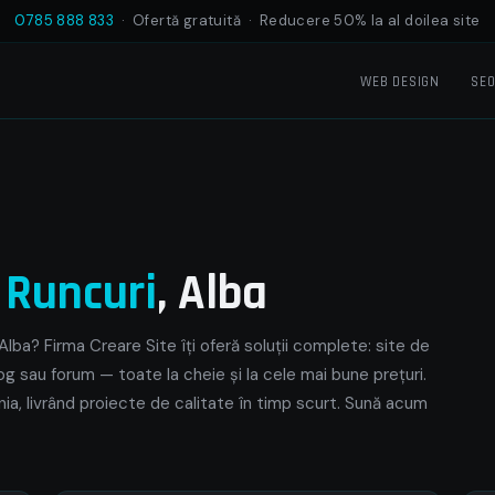
0785 888 833
· Ofertă gratuită · Reducere 50% la al doilea site
WEB DESIGN
SE
e
Runcuri
, Alba
Alba? Firma Creare Site îți oferă soluții complete: site de
og sau forum — toate la cheie și la cele mai bune prețuri.
nia, livrând proiecte de calitate în timp scurt. Sună acum