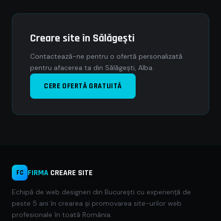
Creare site în Sălăgeşti
Contactează-ne pentru o ofertă personalizată
pentru afacerea ta din Sălăgeşti, Alba.
CERE OFERTĂ GRATUITĂ
FIRMA
CREARE SITE
FC
Echipă de web designeri din București cu experiență de
peste 5 ani în crearea și promovarea site-urilor web
profesionale în toată România.