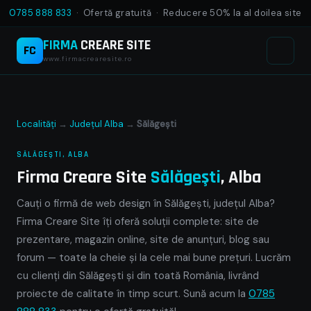
0785 888 833
· Ofertă gratuită · Reducere 50% la al doilea site
FIRMA
CREARE SITE
FC
www.firmacrearesite.ro
Localități
→
Județul Alba
→
Sălăgeşti
SĂLĂGEŞTI, ALBA
Firma Creare Site
Sălăgeşti
, Alba
Cauți o firmă de web design în Sălăgeşti, județul Alba?
Firma Creare Site îți oferă soluții complete: site de
prezentare, magazin online, site de anunțuri, blog sau
forum — toate la cheie și la cele mai bune prețuri. Lucrăm
cu clienți din Sălăgeşti și din toată România, livrând
proiecte de calitate în timp scurt. Sună acum la
0785