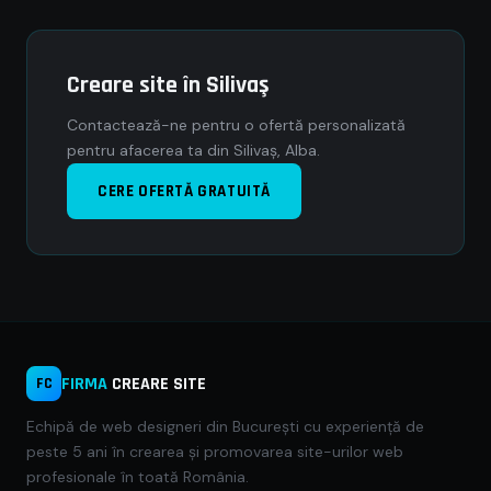
Creare site în Silivaş
Contactează-ne pentru o ofertă personalizată
pentru afacerea ta din Silivaş, Alba.
CERE OFERTĂ GRATUITĂ
FIRMA
CREARE SITE
FC
Echipă de web designeri din București cu experiență de
peste 5 ani în crearea și promovarea site-urilor web
profesionale în toată România.