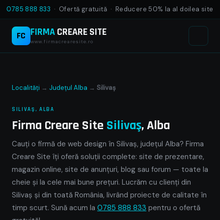
0785 888 833
· Ofertă gratuită · Reducere 50% la al doilea site
FIRMA
CREARE SITE
FC
www.firmacrearesite.ro
Localități
→
Județul Alba
→
Silivaş
SILIVAŞ, ALBA
Firma Creare Site
Silivaş
, Alba
Cauți o firmă de web design în Silivaş, județul Alba? Firma
Creare Site îți oferă soluții complete: site de prezentare,
magazin online, site de anunțuri, blog sau forum — toate la
cheie și la cele mai bune prețuri. Lucrăm cu clienți din
Silivaş și din toată România, livrând proiecte de calitate în
timp scurt. Sună acum la
0785 888 833
pentru o ofertă