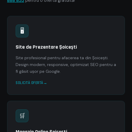
888 833
pentru o ofertă gratuită!
🖥
Site de Prezentare Şoiceşti
Site profesional pentru afacerea ta din Şoiceşti.
Design modern, responsive, optimizat SEO pentru a
fi găsit ușor pe Google.
SOLICITĂ OFERTĂ
🛒
Magazin Online Şoiceşti