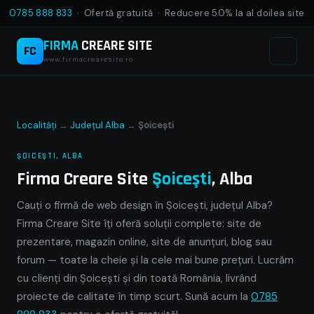
0785 888 833
· Ofertă gratuită · Reducere 50% la al doilea site
FIRMA
CREARE SITE
FC
www.firmacrearesite.ro
Localități
→
Județul Alba
→
Şoiceşti
ŞOICEŞTI, ALBA
Firma Creare Site
Şoiceşti
, Alba
Cauți o firmă de web design în Şoiceşti, județul Alba?
Firma Creare Site îți oferă soluții complete: site de
prezentare, magazin online, site de anunțuri, blog sau
forum — toate la cheie și la cele mai bune prețuri. Lucrăm
cu clienți din Şoiceşti și din toată România, livrând
proiecte de calitate în timp scurt. Sună acum la
0785