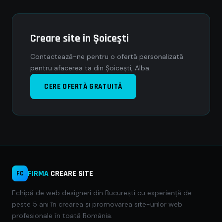
Creare site în Şoiceşti
Contactează-ne pentru o ofertă personalizată
pentru afacerea ta din Şoiceşti, Alba.
CERE OFERTĂ GRATUITĂ
FIRMA
CREARE SITE
FC
Echipă de web designeri din București cu experiență de
peste 5 ani în crearea și promovarea site-urilor web
profesionale în toată România.