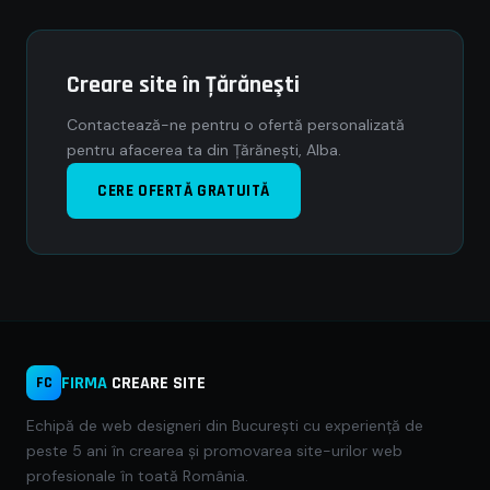
Creare site în Ţărăneşti
Contactează-ne pentru o ofertă personalizată
pentru afacerea ta din Ţărăneşti, Alba.
CERE OFERTĂ GRATUITĂ
FIRMA
CREARE SITE
FC
Echipă de web designeri din București cu experiență de
peste 5 ani în crearea și promovarea site-urilor web
profesionale în toată România.