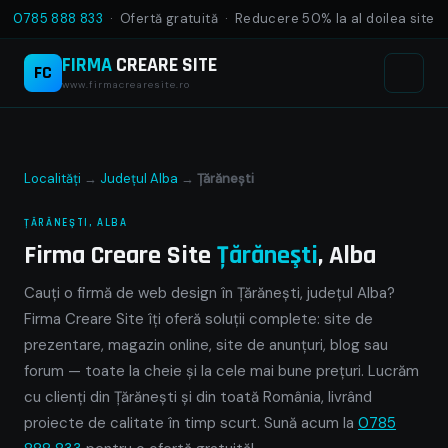
0785 888 833
· Ofertă gratuită · Reducere 50% la al doilea site
FIRMA
CREARE SITE
FC
www.firmacrearesite.ro
Localități
→
Județul Alba
→
Ţărăneşti
ŢĂRĂNEŞTI, ALBA
Firma Creare Site
Ţărăneşti
, Alba
Cauți o firmă de web design în Ţărăneşti, județul Alba?
Firma Creare Site îți oferă soluții complete: site de
prezentare, magazin online, site de anunțuri, blog sau
forum — toate la cheie și la cele mai bune prețuri. Lucrăm
cu clienți din Ţărăneşti și din toată România, livrând
proiecte de calitate în timp scurt. Sună acum la
0785