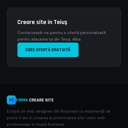
Creare site în Teiuş
Contactează-ne pentru o ofertă personalizată
pentru afacerea ta din Teiuş, Alba.
CERE OFERTĂ GRATUITĂ
FIRMA
CREARE SITE
FC
Echipă de web designeri din București cu experiență de
peste 5 ani în crearea și promovarea site-urilor web
profesionale în toată România.