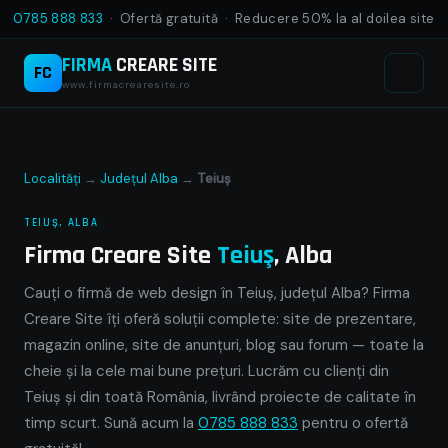
0785 888 833
· Ofertă gratuită · Reducere 50% la al doilea site
FIRMA
CREARE SITE
FC
www.firmacrearesite.ro
Localități
→
Județul Alba
→
Teiuş
TEIUŞ, ALBA
Firma Creare Site
Teiuş
, Alba
Cauți o firmă de web design în Teiuş, județul Alba? Firma
Creare Site îți oferă soluții complete: site de prezentare,
magazin online, site de anunțuri, blog sau forum — toate la
cheie și la cele mai bune prețuri. Lucrăm cu clienți din
Teiuş și din toată România, livrând proiecte de calitate în
timp scurt. Sună acum la
0785 888 833
pentru o ofertă