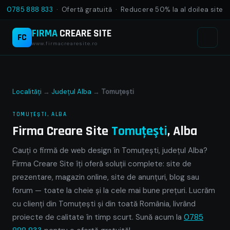
0785 888 833
· Ofertă gratuită · Reducere 50% la al doilea site
FIRMA
CREARE SITE
FC
www.firmacrearesite.ro
Localități
→
Județul Alba
→
Tomuţeşti
TOMUŢEŞTI, ALBA
Firma Creare Site
Tomuţeşti
, Alba
Cauți o firmă de web design în Tomuţeşti, județul Alba?
Firma Creare Site îți oferă soluții complete: site de
prezentare, magazin online, site de anunțuri, blog sau
forum — toate la cheie și la cele mai bune prețuri. Lucrăm
cu clienți din Tomuţeşti și din toată România, livrând
proiecte de calitate în timp scurt. Sună acum la
0785