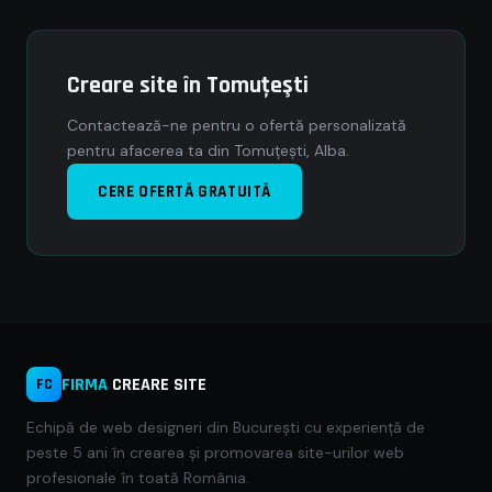
Creare site în Tomuţeşti
Contactează-ne pentru o ofertă personalizată
pentru afacerea ta din Tomuţeşti, Alba.
CERE OFERTĂ GRATUITĂ
FIRMA
CREARE SITE
FC
Echipă de web designeri din București cu experiență de
peste 5 ani în crearea și promovarea site-urilor web
profesionale în toată România.