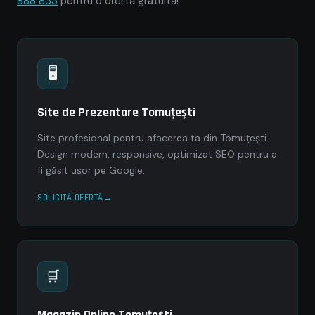
888 833
pentru o ofertă gratuită!
🖥
Site de Prezentare Tomuţeşti
Site profesional pentru afacerea ta din Tomuţeşti.
Design modern, responsive, optimizat SEO pentru a
fi găsit ușor pe Google.
SOLICITĂ OFERTĂ
🛒
Magazin Online Tomuţeşti