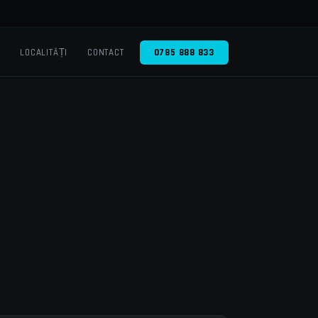
O
LOCALITĂȚI
CONTACT
0785 888 833