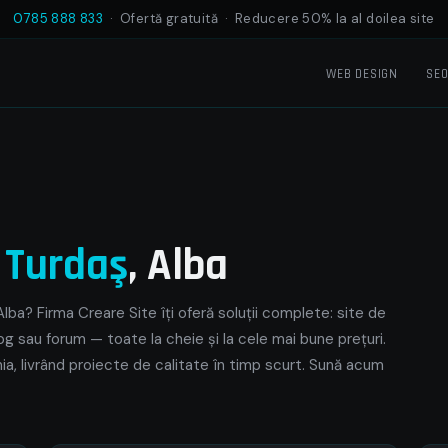
0785 888 833
· Ofertă gratuită · Reducere 50% la al doilea site
WEB DESIGN
SE
e
Turdaş
, Alba
lba? Firma Creare Site îți oferă soluții complete: site de
og sau forum — toate la cheie și la cele mai bune prețuri.
ia, livrând proiecte de calitate în timp scurt. Sună acum