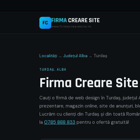
FIRMA
CREARE SITE
FC
www.firmacrearesite.ro
Localități
→
Județul Alba
→
Turdaş
TURDAŞ, ALBA
Firma Creare Sit
Cauți o firmă de web design în Turdaş, județul A
prezentare, magazin online, site de anunțuri, bl
Lucrăm cu clienți din Turdaş și din toată Român
la
0785 888 833
pentru o ofertă gratuită!