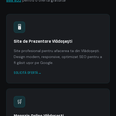
888 833
pentru o ofertă gratuită!
🖥
Site de Prezentare Vlădoşeşti
Site profesional pentru afacerea ta din Vlădoşeşti.
Design modern, responsive, optimizat SEO pentru a
fi găsit ușor pe Google.
SOLICITĂ OFERTĂ
🛒
Magazin Online Vlădoşeşti