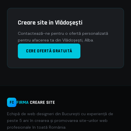
Creare site în Vlădoşeşti
Contactează-ne pentru o ofertă personalizată
pentru afacerea ta din Vlădoşeşti, Alba.
CERE OFERTĂ GRATUITĂ
FIRMA
CREARE SITE
FC
Echipă de web designeri din București cu experiență de
peste 5 ani în crearea și promovarea site-urilor web
profesionale în toată România.