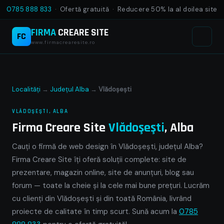
0785 888 833
· Ofertă gratuită · Reducere 50% la al doilea site
FIRMA
CREARE SITE
FC
www.firmacrearesite.ro
Localități
→
Județul Alba
→
Vlădoşeşti
VLĂDOŞEŞTI, ALBA
Firma Creare Site
Vlădoşeşti
, Alba
Cauți o firmă de web design în Vlădoşeşti, județul Alba?
Firma Creare Site îți oferă soluții complete: site de
prezentare, magazin online, site de anunțuri, blog sau
forum — toate la cheie și la cele mai bune prețuri. Lucrăm
cu clienți din Vlădoşeşti și din toată România, livrând
proiecte de calitate în timp scurt. Sună acum la
0785