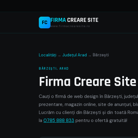
FIRMA
CREARE SITE
FC
www.firmacrearesite.ro
Localități
→
Județul Arad
→
Bârzeşti
BÂRZEŞTI, ARAD
Firma Creare Sit
Cauți o firmă de web design în Bârzeşti, județul
prezentare, magazin online, site de anunțuri, bl
Lucrăm cu clienți din Bârzeşti și din toată Rom
la
0785 888 833
pentru o ofertă gratuită!