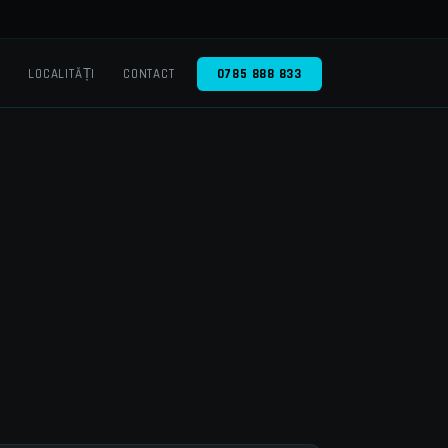
O
LOCALITĂȚI
CONTACT
0785 888 833