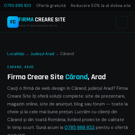
0785 888 833
· Ofertă gratuită · Reducere 50% la al doilea site
FIRMA
CREARE SITE
FC
www.firmacrearesite.ro
Localități
→
Județul Arad
→
Cărand
CĂRAND, ARAD
Firma Creare Site
Cărand
, Arad
Cauți o firmă de web design în Cărand, județul Arad? Firma
Creare Site îți oferă soluții complete: site de prezentare,
magazin online, site de anunțuri, blog sau forum — toate la
cheie și la cele mai bune prețuri. Lucrăm cu clienți din
Cărand și din toată România, livrând proiecte de calitate
în timp scurt. Sună acum la
0785 888 833
pentru o ofertă