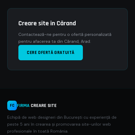
Creare site în Cărand
Contactează-ne pentru o ofertă personalizată
pentru afacerea ta din Cărand, Arad.
CERE OFERTĂ GRATUITĂ
FIRMA
CREARE SITE
FC
Echipă de web designeri din București cu experiență de
peste 5 ani în crearea și promovarea site-urilor web
profesionale în toată România.