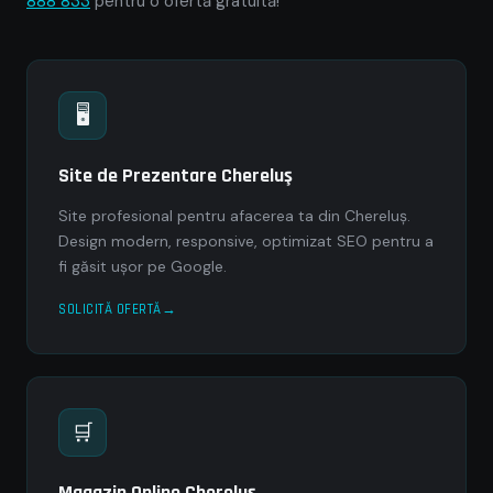
888 833
pentru o ofertă gratuită!
🖥
Site de Prezentare Chereluş
Site profesional pentru afacerea ta din Chereluş.
Design modern, responsive, optimizat SEO pentru a
fi găsit ușor pe Google.
SOLICITĂ OFERTĂ
🛒
Magazin Online Chereluş