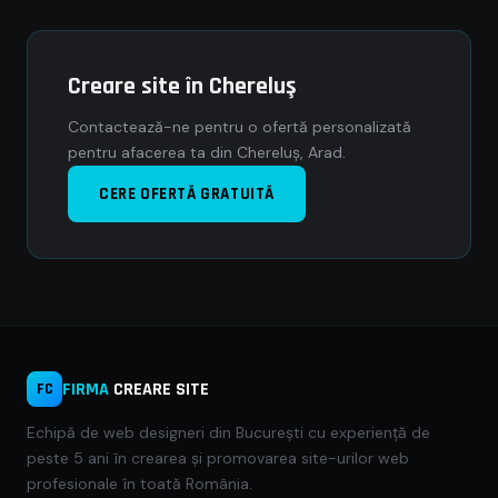
Creare site în Chereluş
Contactează-ne pentru o ofertă personalizată
pentru afacerea ta din Chereluş, Arad.
CERE OFERTĂ GRATUITĂ
FIRMA
CREARE SITE
FC
Echipă de web designeri din București cu experiență de
peste 5 ani în crearea și promovarea site-urilor web
profesionale în toată România.