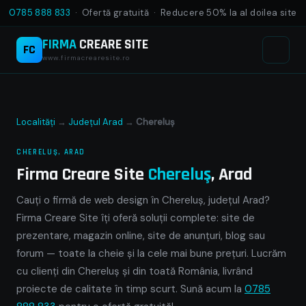
0785 888 833
· Ofertă gratuită · Reducere 50% la al doilea site
FIRMA
CREARE SITE
FC
www.firmacrearesite.ro
Localități
→
Județul Arad
→
Chereluş
CHERELUŞ, ARAD
Firma Creare Site
Chereluş
, Arad
Cauți o firmă de web design în Chereluş, județul Arad?
Firma Creare Site îți oferă soluții complete: site de
prezentare, magazin online, site de anunțuri, blog sau
forum — toate la cheie și la cele mai bune prețuri. Lucrăm
cu clienți din Chereluş și din toată România, livrând
proiecte de calitate în timp scurt. Sună acum la
0785