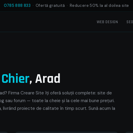
0785 888 833
· Ofertă gratuită · Reducere 50% la al doilea site
WEB DESIGN
SE
e
Chier
, Arad
ad? Firma Creare Site îți oferă soluții complete: site de
og sau forum — toate la cheie și la cele mai bune prețuri.
, livrând proiecte de calitate în timp scurt. Sună acum la