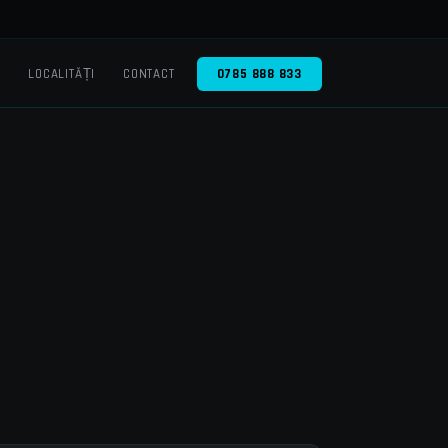
O
LOCALITĂȚI
CONTACT
0785 888 833