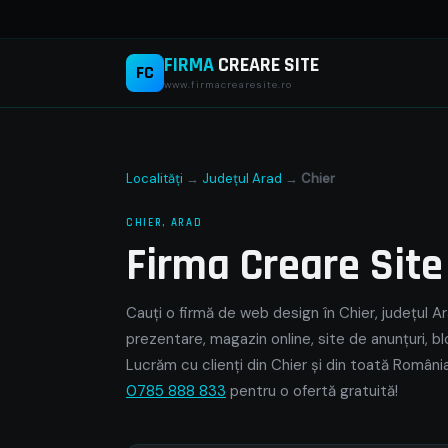
FIRMA
CREARE SITE
FC
www.firmacrearesite.ro
Localități
→
Județul Arad
→
Chier
CHIER, ARAD
Firma Creare Sit
Cauți o firmă de web design în Chier, județul Ar
prezentare, magazin online, site de anunțuri, bl
Lucrăm cu clienți din Chier și din toată România
0785 888 833
pentru o ofertă gratuită!