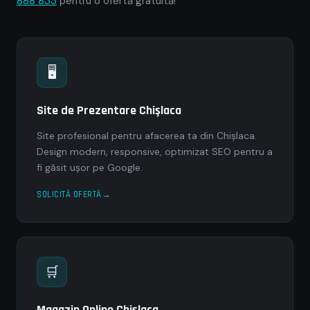
888 833
pentru o ofertă gratuită!
🖥
Site de Prezentare Chişlaca
Site profesional pentru afacerea ta din Chişlaca.
Design modern, responsive, optimizat SEO pentru a
fi găsit ușor pe Google.
SOLICITĂ OFERTĂ
🛒
Magazin Online Chişlaca