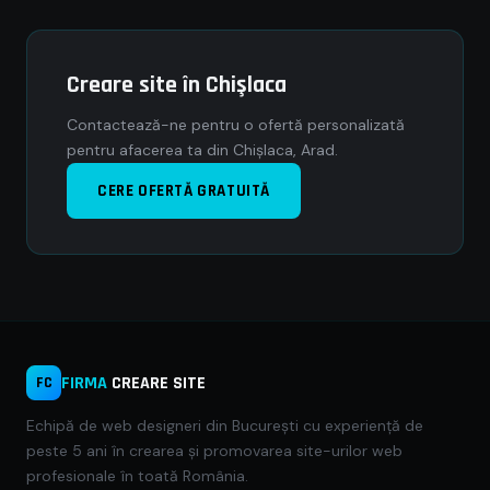
Creare site în Chişlaca
Contactează-ne pentru o ofertă personalizată
pentru afacerea ta din Chişlaca, Arad.
CERE OFERTĂ GRATUITĂ
FIRMA
CREARE SITE
FC
Echipă de web designeri din București cu experiență de
peste 5 ani în crearea și promovarea site-urilor web
profesionale în toată România.