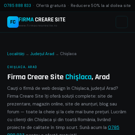
0785 888 833
· Ofertă gratuită · Reducere 50% la al doilea site
FIRMA
CREARE SITE
FC
www.firmacrearesite.ro
Localități
→
Județul Arad
→
Chişlaca
CHIŞLACA, ARAD
Firma Creare Site
Chişlaca
, Arad
Cauți o firmă de web design în Chişlaca, județul Arad?
Firma Creare Site îți oferă soluții complete: site de
prezentare, magazin online, site de anunțuri, blog sau
forum — toate la cheie și la cele mai bune prețuri. Lucrăm
cu clienți din Chişlaca și din toată România, livrând
proiecte de calitate în timp scurt. Sună acum la
0785