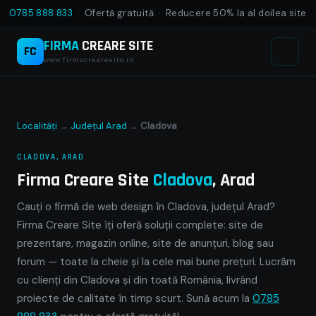
0785 888 833
· Ofertă gratuită · Reducere 50% la al doilea site
FIRMA
CREARE SITE
FC
www.firmacrearesite.ro
Localități
→
Județul Arad
→
Cladova
CLADOVA, ARAD
Firma Creare Site
Cladova
, Arad
Cauți o firmă de web design în Cladova, județul Arad?
Firma Creare Site îți oferă soluții complete: site de
prezentare, magazin online, site de anunțuri, blog sau
forum — toate la cheie și la cele mai bune prețuri. Lucrăm
cu clienți din Cladova și din toată România, livrând
proiecte de calitate în timp scurt. Sună acum la
0785