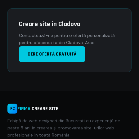
Creare site în Cladova
Contactează-ne pentru o ofertă personalizată
pentru afacerea ta din Cladova, Arad.
CERE OFERTĂ GRATUITĂ
FIRMA
CREARE SITE
FC
Echipă de web designeri din București cu experiență de
peste 5 ani în crearea și promovarea site-urilor web
profesionale în toată România.