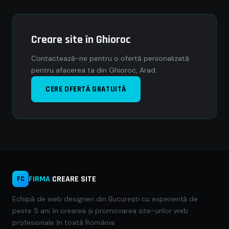
Creare site în Ghioroc
Contactează-ne pentru o ofertă personalizată
pentru afacerea ta din Ghioroc, Arad.
CERE OFERTĂ GRATUITĂ
FIRMA
CREARE SITE
FC
Echipă de web designeri din București cu experiență de
peste 5 ani în crearea și promovarea site-urilor web
profesionale în toată România.