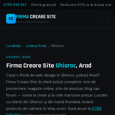
0785 888 833
· Ofertă gratuită · Reducere 50% la al doilea site
FIRMA
CREARE SITE
FC
www.firmacrearesite.ro
Localități
→
Județul Arad
→
Ghioroc
GHIOROC, ARAD
Firma Creare Site
Ghioroc
, Arad
Cauți o firmă de web design în Ghioroc, județul Arad?
Firma Creare Site îți oferă soluții complete: site de
prezentare, magazin online, site de anunțuri, blog sau
forum — toate la cheie și la cele mai bune prețuri. Lucrăm
cu clienți din Ghioroc și din toată România, livrând
proiecte de calitate în timp scurt. Sună acum la
0785