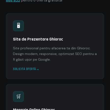
888 833
pentru o ofertă gratuită!
🖥
Site de Prezentare Ghioroc
Site profesional pentru afacerea ta din Ghioroc.
Design modern, responsive, optimizat SEO pentru a
fi găsit ușor pe Google.
SOLICITĂ OFERTĂ
🛒
Magazin Online Ghioroc