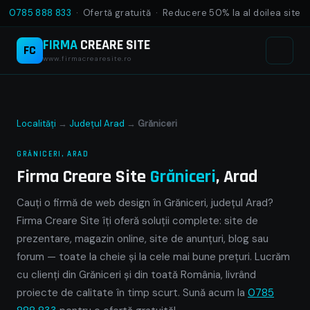
0785 888 833
· Ofertă gratuită · Reducere 50% la al doilea site
FIRMA
CREARE SITE
FC
www.firmacrearesite.ro
Localități
→
Județul Arad
→
Grăniceri
GRĂNICERI, ARAD
Firma Creare Site
Grăniceri
, Arad
Cauți o firmă de web design în Grăniceri, județul Arad?
Firma Creare Site îți oferă soluții complete: site de
prezentare, magazin online, site de anunțuri, blog sau
forum — toate la cheie și la cele mai bune prețuri. Lucrăm
cu clienți din Grăniceri și din toată România, livrând
proiecte de calitate în timp scurt. Sună acum la
0785