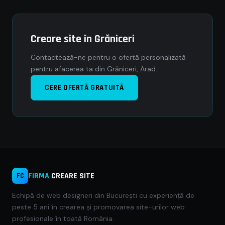
Creare site în Grăniceri
Contactează-ne pentru o ofertă personalizată
pentru afacerea ta din Grăniceri, Arad.
CERE OFERTĂ GRATUITĂ
FIRMA
CREARE SITE
FC
Echipă de web designeri din București cu experiență de
peste 5 ani în crearea și promovarea site-urilor web
profesionale în toată România.