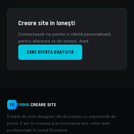
Creare site în Ioneşti
Contactează-ne pentru o ofertă personalizată
pentru afacerea ta din Ioneşti, Arad.
CERE OFERTĂ GRATUITĂ
FIRMA
CREARE SITE
FC
Echipă de web designeri din București cu experiență de
peste 5 ani în crearea și promovarea site-urilor web
profesionale în toată România.