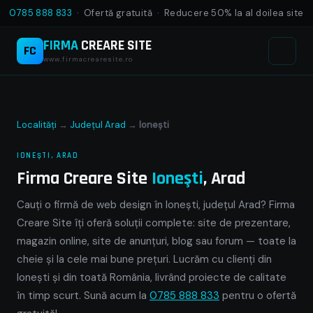
0785 888 833
· Ofertă gratuită · Reducere 50% la al doilea site
FIRMA
CREARE SITE
FC
www.firmacrearesite.ro
Localități
→
Județul Arad
→
Ioneşti
IONEŞTI, ARAD
Firma Creare Site
Ioneşti
, Arad
Cauți o firmă de web design în Ioneşti, județul Arad? Firma
Creare Site îți oferă soluții complete: site de prezentare,
magazin online, site de anunțuri, blog sau forum — toate la
cheie și la cele mai bune prețuri. Lucrăm cu clienți din
Ioneşti și din toată România, livrând proiecte de calitate
în timp scurt. Sună acum la
0785 888 833
pentru o ofertă