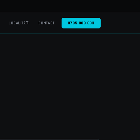
O
LOCALITĂȚI
CONTACT
0785 888 833