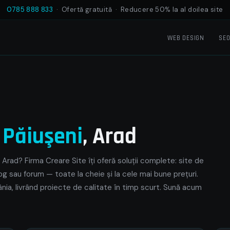
0785 888 833
· Ofertă gratuită · Reducere 50% la al doilea site
WEB DESIGN
SE
e
Păiuşeni
, Arad
 Arad? Firma Creare Site îți oferă soluții complete: site de
og sau forum — toate la cheie și la cele mai bune prețuri.
ânia, livrând proiecte de calitate în timp scurt. Sună acum