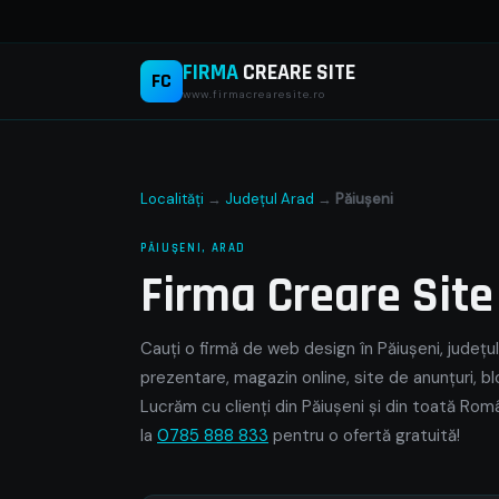
FIRMA
CREARE SITE
FC
www.firmacrearesite.ro
Localități
→
Județul Arad
→
Păiuşeni
PĂIUŞENI, ARAD
Firma Creare Sit
Cauți o firmă de web design în Păiuşeni, județul
prezentare, magazin online, site de anunțuri, bl
Lucrăm cu clienți din Păiuşeni și din toată Rom
la
0785 888 833
pentru o ofertă gratuită!