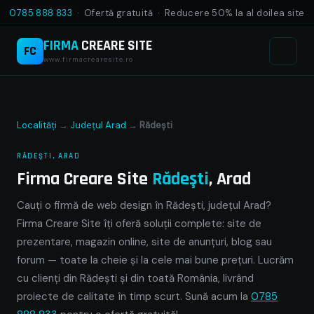
0785 888 833
· Ofertă gratuită · Reducere 50% la al doilea site
FIRMA
CREARE SITE
FC
www.firmacrearesite.ro
Localități
→
Județul Arad
→
Rădeşti
RĂDEŞTI, ARAD
Firma Creare Site
Rădeşti
, Arad
Cauți o firmă de web design în Rădeşti, județul Arad?
Firma Creare Site îți oferă soluții complete: site de
prezentare, magazin online, site de anunțuri, blog sau
forum — toate la cheie și la cele mai bune prețuri. Lucrăm
cu clienți din Rădeşti și din toată România, livrând
proiecte de calitate în timp scurt. Sună acum la
0785