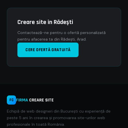
Creare site în Rădeşti
Contactează-ne pentru o ofertă personalizată
pentru afacerea ta din Rădeşti, Arad.
CERE OFERTĂ GRATUITĂ
FIRMA
CREARE SITE
FC
Echipă de web designeri din București cu experiență de
peste 5 ani în crearea și promovarea site-urilor web
profesionale în toată România.