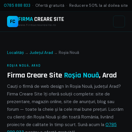
0785 888 833
· Ofertă gratuită · Reducere 50% la al doilea site
FIRMA
CREARE SITE
FC
www.firmacrearesite.ro
Localități
→
Județul Arad
→
Roşia Nouă
ROŞIA NOUĂ, ARAD
Firma Creare Site
Roşia Nouă
, Arad
Cauți o firmă de web design în Roşia Nouă, județul Arad?
Firma Creare Site îți oferă soluții complete: site de
prezentare, magazin online, site de anunțuri, blog sau
forum — toate la cheie și la cele mai bune prețuri. Lucrăm
cu clienți din Roşia Nouă și din toată România, livrând
proiecte de calitate în timp scurt. Sună acum la
0785