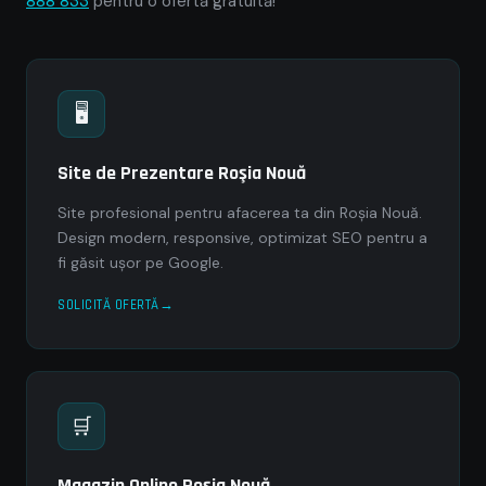
888 833
pentru o ofertă gratuită!
🖥
Site de Prezentare Roşia Nouă
Site profesional pentru afacerea ta din Roşia Nouă.
Design modern, responsive, optimizat SEO pentru a
fi găsit ușor pe Google.
SOLICITĂ OFERTĂ
🛒
Magazin Online Roşia Nouă