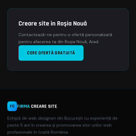
Creare site în Roşia Nouă
Contactează-ne pentru o ofertă personalizată
pentru afacerea ta din Roşia Nouă, Arad.
CERE OFERTĂ GRATUITĂ
FIRMA
CREARE SITE
FC
Echipă de web designeri din București cu experiență de
peste 5 ani în crearea și promovarea site-urilor web
profesionale în toată România.